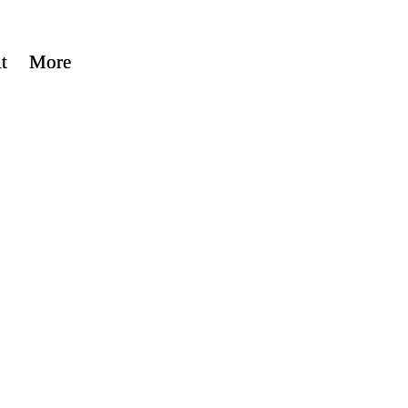
t
t
More
More