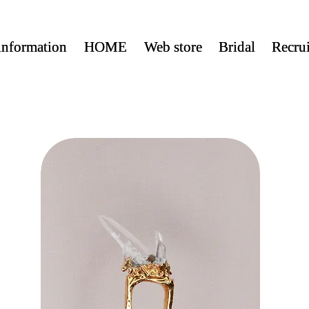
nformation
nformation
HOME
HOME
Web store
Web store
Bridal
Bridal
Recrui
Recrui